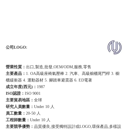
公司LOGO:
營業性質：
出口,製造,批發,OEM/ODM,服務,零售
主要產品：
1. OA高級座椅氣壓棒 2. 汽車、高級櫥櫃尾門桿 3. 櫥
櫃緩衝器 4. 運動器材 5. 腳踏車避震器 6. ED電著
成立年度(西元)：
1987
ISO認證：
ISO 9001
主要貿易地區：
全球
研究人員數量：
Under 10 人
員工數量：
20-50 人
工程師數量：
Under 10 人
主要競爭優勢：
品質優良,接受獨特設計或LOGO,環保產品,多樣設