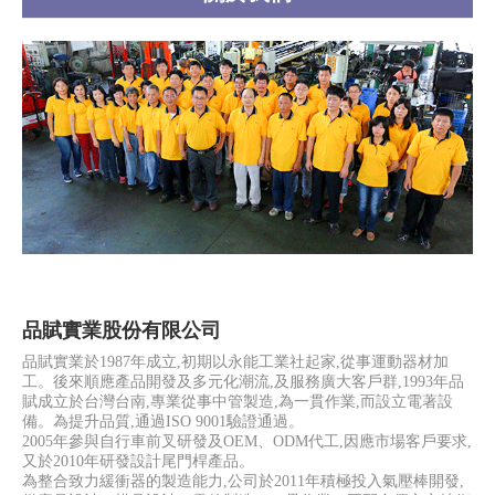
品賦實業股份有限公司
品賦實業於1987年成立,初期以永能工業社起家,從事運動器材加
工。後來順應產品開發及多元化潮流,及服務廣大客戶群,1993年品
賦成立於台灣台南,專業從事中管製造,為一貫作業,而設立電著設
備。為提升品質,通過ISO 9001驗證通過。
2005年參與自行車前叉研發及OEM、ODM代工,因應市場客戶要求,
又於2010年研發設計尾門桿產品。
為整合致力緩衝器的製造能力,公司於2011年積極投入氣壓棒開發,