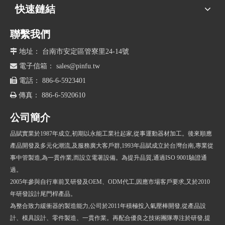
快速鏈結
聯繫我們

地址： 台南市安定區管寮里24-14號

電子信箱：
sales@pinfu.tw

電話： 886-6-5923401

傳真： 886-6-5920610
公司簡介
品賦實業於1987年成立,初期以永能工業社起家,從事運動器材加工。後來順應
產品開發及多元化潮流,及服務廣大客戶群,1993年品賦成立於台灣台南,專業從
事中管製造,為一貫作業,而設立電著設備。為提升品質,通過ISO 9001驗證通
過。
2005年參與自行車前叉研發及OEM、ODM代工,因應市場客戶要求,又於2010
年研發設計尾門桿產品。
為整合致力緩衝器的製造能力,公司於2011年積極投入氣壓棒開發,從產品設
計、模具設計、零件製造、一貫作業。再配合優良之技術團隊專注於研發,提