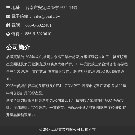

地址： 台南市安定區管寮里24-14號

電子信箱：
sales@pinfu.tw

電話： 886-6-5923401

傳真： 886-6-5920610
公司簡介
品賦實業於1987年成立,初期以永能工業社起家,從事運動器材加工。後來順應
產品開發及多元化潮流,及服務廣大客戶群,1993年品賦成立於台灣台南,專業從
事中管製造,為一貫作業,而設立電著設備。為提升品質,通過ISO 9001驗證通
過。
2005年參與自行車前叉研發及OEM、ODM代工,因應市場客戶要求,又於2010
年研發設計尾門桿產品。
為整合致力緩衝器的製造能力,公司於2011年積極投入氣壓棒開發,從產品設
計、模具設計、零件製造、一貫作業。再配合優良之技術團隊專注於研發,提
升產品優勢競爭力。
© 2017 品賦實業有限公司 版權所有