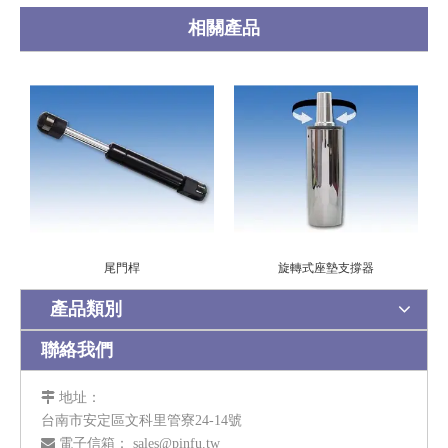
相關產品
尾門桿
旋轉式座墊支撐器
產品類別
聯絡我們

地址：
台南市安定區文科里管寮24-14號

電子信箱：
sales@pinfu.tw