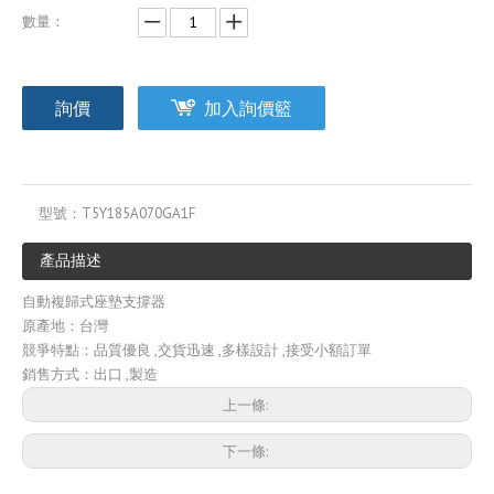
數量：
詢價
加入詢價籃
型號：
T5Y185A070GA1F
產品描述
自動複歸式座墊支撐器
原產地：台灣
競爭特點：品質優良 ,交貨迅速 ,多樣設計 ,接受小額訂單
銷售方式：出口 ,製造
上一條:
下一條: