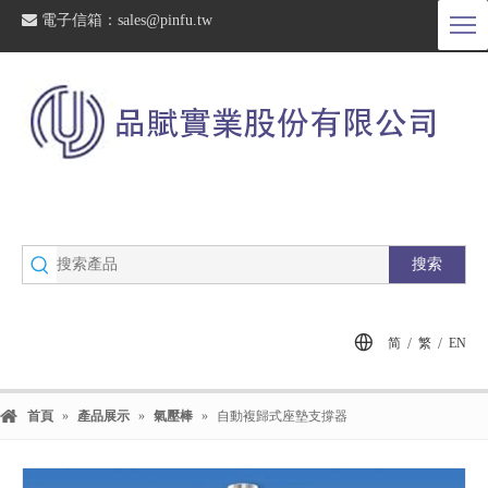

電子信箱：
sales@pinfu.tw
搜索
/
/
简
繁
EN
首頁
»
產品展示
»
氣壓棒
»
自動複歸式座墊支撐器