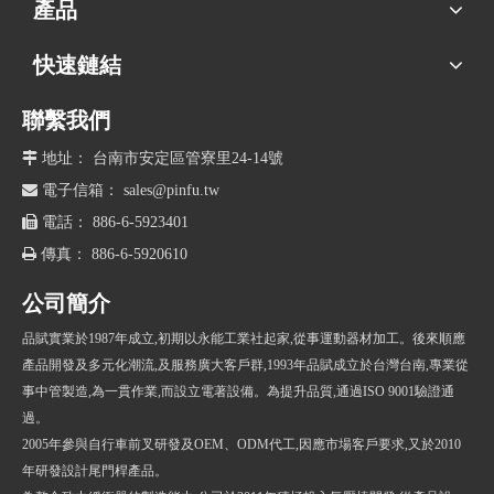
產品
快速鏈結
聯繫我們

地址： 台南市安定區管寮里24-14號

電子信箱：
sales@pinfu.tw

電話： 886-6-5923401

傳真： 886-6-5920610
公司簡介
品賦實業於1987年成立,初期以永能工業社起家,從事運動器材加工。後來順應
產品開發及多元化潮流,及服務廣大客戶群,1993年品賦成立於台灣台南,專業從
事中管製造,為一貫作業,而設立電著設備。為提升品質,通過ISO 9001驗證通
過。
2005年參與自行車前叉研發及OEM、ODM代工,因應市場客戶要求,又於2010
年研發設計尾門桿產品。