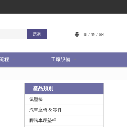
搜索
/
/
简
繁
EN
流程
工廠設備
產品類別
氣壓棒
汽車座椅 & 零件
腳踏車座墊桿