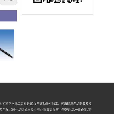
尾門桿
尾門桿
成立,初期以永能工業社起家,從事運動器材加工。後來順應產品開發及多
客戶群,1993年品賦成立於台灣台南,專業從事中管製造,為一貫作業,而