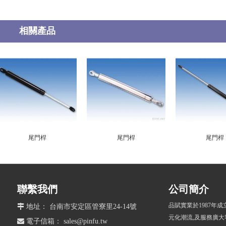
相關產品
尾門桿
尾門桿
尾門桿
聯繫我們
公司簡介
品賦實業於1987年

地址： 台南市安定區管寮里24-14號
元化潮流,及服務廣大

電子信箱：
sales@pinfu.tw