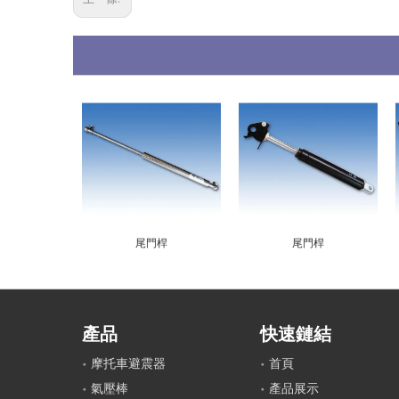
尾門桿
尾門桿
產品
快速鏈結
摩托車避震器
首頁
氣壓棒
產品展示