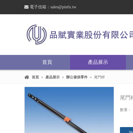

電子信箱：
sales@pinfu.tw
首頁
產品展示
首頁
»
產品展示
»
辦公傢俱零件
»
尾門桿
尾門
數量：