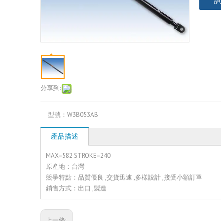
分享到:
型號：
W3B053AB
產品描述
MAX=582 STROKE=240
原產地：台灣
競爭特點：品質優良 ,交貨迅速 ,多樣設計 ,接受小額訂單
銷售方式：出口 ,製造
上一條: