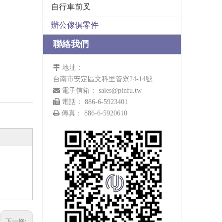
自行車前叉
辦公傢俱零件
聯絡我們

地址：
台南市安定區文科里管寮24-14號

電子信箱：
sales@pinfu.tw

電話： 886-6-5923401

傳真： 886-6-5920610
下一條: