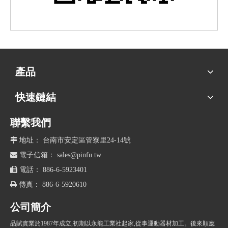
產品
快速鏈結
聯繫我們

地址： 台南市安定區管寮里24-14號

電子信箱：
sales@pinfu.tw

電話： 886-6-5923401

傳真： 886-6-5920610
公司簡介
品賦實業於1987年成立,初期以永能工業社起家,從事運動器材加工。後來順應