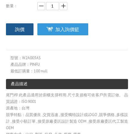
數量：
詢價
加入詢價籃
型號：
W2A003AS
產品品牌：
PINFU
最低訂購量：
100 null
產品描述
尾門桿 此產品適用於廚櫃支撐桿用.尺寸及規格可依客戶所需訂做。 品
質認證：ISO:9001
原產地：台灣
競爭特點：品質優良 ,交貨迅速 ,接受獨特設計或LOGO ,競爭價格 ,多樣設
計 ,接受小額訂單 ,接受原廠委託設計製造 ODM ,接受原廠委託代工製造
OEM