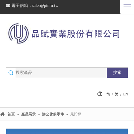

電子信箱：
sales@pinfu.tw
搜索
/
/
简
繁
EN
首頁
»
產品展示
»
辦公傢俱零件
»
尾門桿