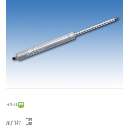
分享到:
尾門桿